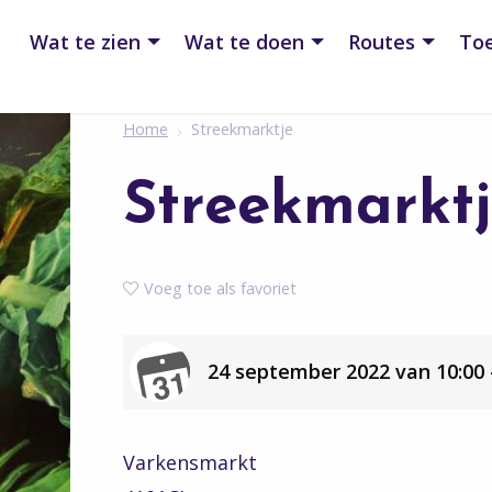
Wat te zien
Wat te doen
Routes
Toe
Home
Streekmarktje
Streekmarkt
Voeg toe als favoriet
24 september 2022 van 10:00 -
Varkensmarkt