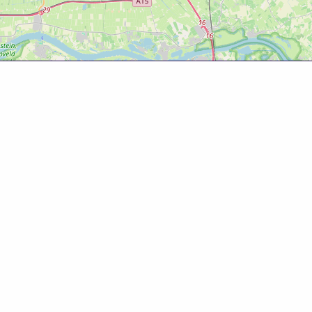
Over deze website
Deze website is tot ontwikkeld door Bureau Toerisme
Betuwe in samenwerking met Gemeente West Betuwe.
Evenementenkalender
Evenement aanmelden? Ga naar het
evenementenformulier
om gratis je evenement te
promoten!
© 2025 Bureau Toerisme Betuwe – 088 6363 88