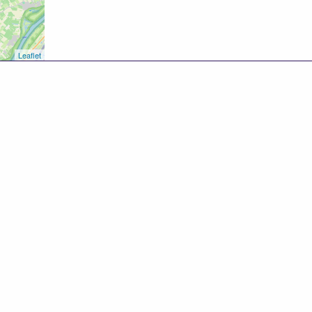
Leaflet
8