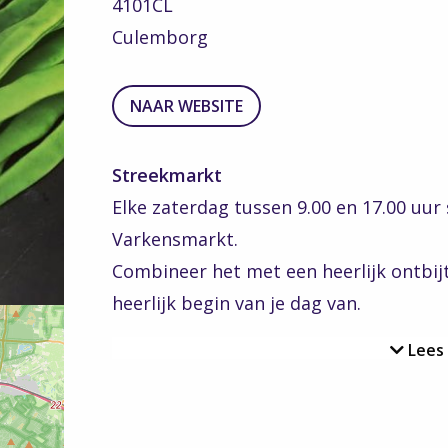
4101CL
Culemborg
TO
NAAR WEBSITE
THE
WEBSITE
Streekmarkt
Elke zaterdag tussen 9.00 en 17.00 uur
Varkensmarkt.
Combineer het met een heerlijk ontbij
heerlijk begin van je dag van.
Lees