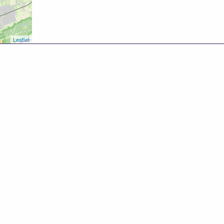
Leaflet
8