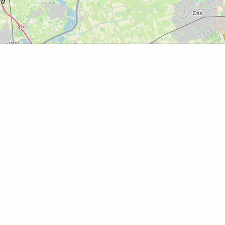
Over deze website
Deze website is tot ontwikkeld door Bureau Toerisme
Betuwe in samenwerking met Gemeente West Betuwe.
Evenementenkalender
Evenement aanmelden? Ga naar het
evenementenformulier
om gratis je evenement te
promoten!
© 2025 Bureau Toerisme Betuwe – 088 6363 88