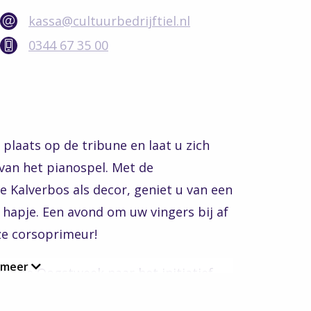
kassa@cultuurbedrijftiel.nl
0344 67 35 00
 plaats op de tribune en laat u zich
an het pianospel. Met de
 Kalverbos als decor, geniet u van een
s hapje. Een avond om uw vingers bij af
eze corsoprimeur!
 meer
tuwse Oogstweek naar het initiatief
rt op vrijdag 17 juni.