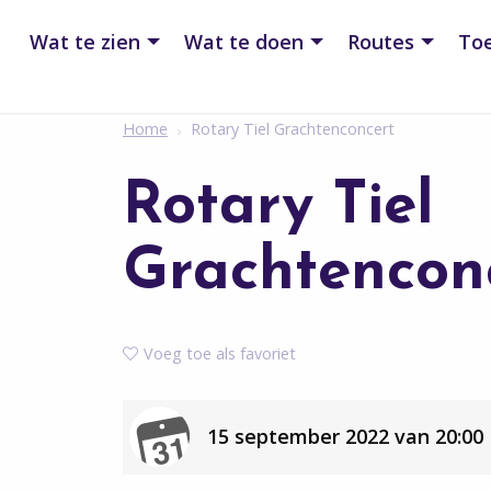
Wat te zien
Wat te doen
Routes
Toe
Home
Rotary Tiel Grachtenconcert
Rotary Tiel
Grachtencon
Voeg toe als favoriet
15 september 2022 van 20:00