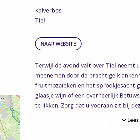
Kalverbos
Tiel
TO
NAAR WEBSITE
THE
WEBSITE
Terwijl de avond valt over Tiel neemt u
meenemen door de prachtige klanken v
fruitmozaïeken en het sprookjesachtige
glaasje wijn of een overheerlijk Betuw
te likken. Zorg dat u vooraan zit bij d
Lees
Dit concert is een onderdeel van de Be
van het Fruitcorso. De kaartverkoop sta