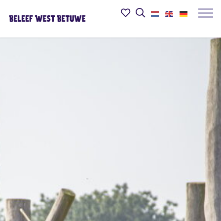
Beleef
Mijn
Open
het
het
favorieten
Mobie
zoekveld
in
menu
de
openk
Betuwe
website
logo