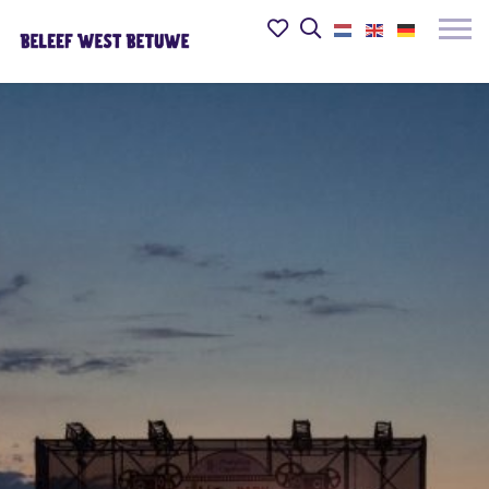
Beleef
Mijn
Open
het
het
favorieten
Mobie
zoekveld
in
menu
de
openk
Betuwe
website
logo