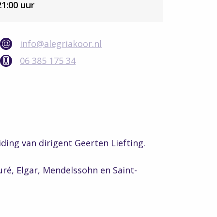
21:00 uur
info@alegriakoor.nl
06 385 175 34
ding van dirigent Geerten Liefting.
ré, Elgar, Mendelssohn en Saint-