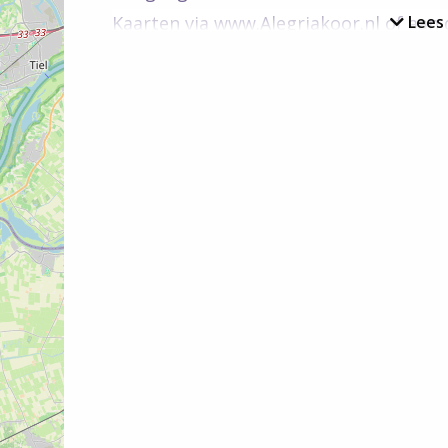
Kaarten via www.Alegriakoor.nl of aan d
Lees
kan contant of via QR-code.