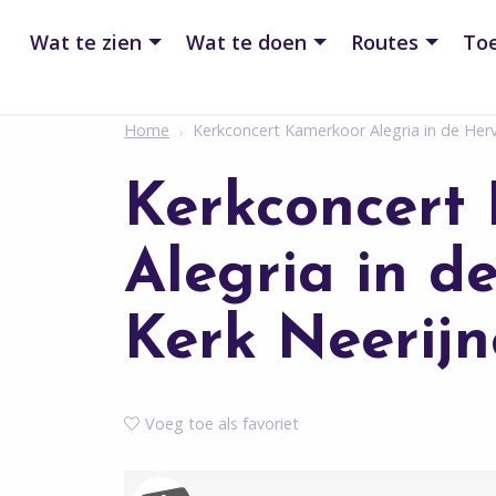
Wat te zien
Wat te doen
Routes
Toe
Home
Kerkconcert Kamerkoor Alegria in de Her
Kerkconcert
Alegria in 
Kerk Neerij
Voeg toe als favoriet