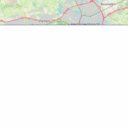
Over deze website
Deze website is tot ontwikkeld door Bureau Toerisme
Betuwe in samenwerking met Gemeente West Betuwe.
Evenementenkalender
Evenement aanmelden? Ga naar het
evenementenformulier
om gratis je evenement te
promoten!
© 2025 Bureau Toerisme Betuwe – 088 6363 88