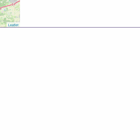
Leaflet
8