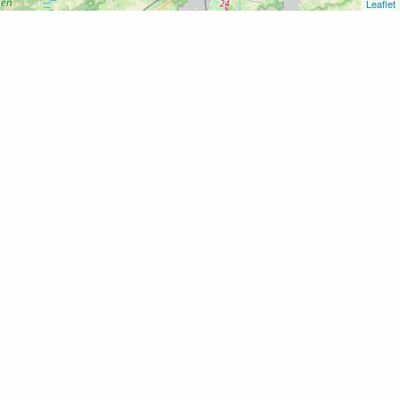
Leaflet
Home
Film: Tár
Film: Tár
Voeg toe als favoriet
19 april 2023 t/m 19 april 2023 van 19:30 -
22:30 uur
Rijksstraatweg 64
4191 SG