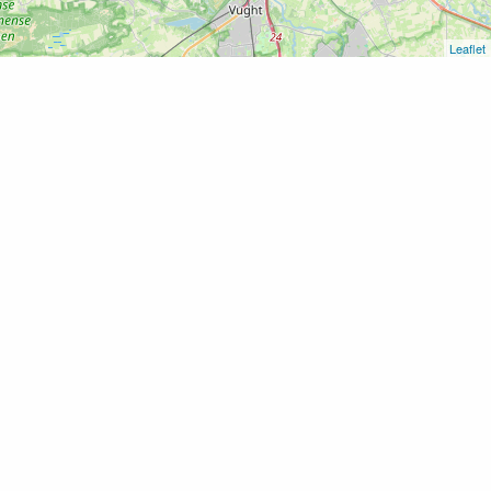
Leaflet
Home
Film: Magic Mike’s Last Dance + Ladiesnight
Film: Magic Mike’s Last Dance
+ Ladiesnight
Voeg toe als favoriet
6 april 2023 t/m 6 april 2023 van 19:30 -
22:30 uur