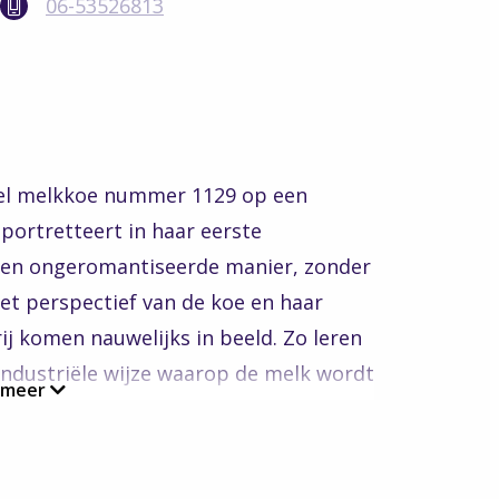
06-53526813
wel melkkoe nummer 1129 op een
 portretteert in haar eerste
een ongeromantiseerde manier, zonder
et perspectief van de koe en haar
j komen nauwelijks in beeld. Zo leren
 industriële wijze waarop de melk wordt
 meer
rijdag 10 februari heeft LingeFilm een
Voort, biologisch melkveehouder en
eren kan als geen ander de filmkijkers