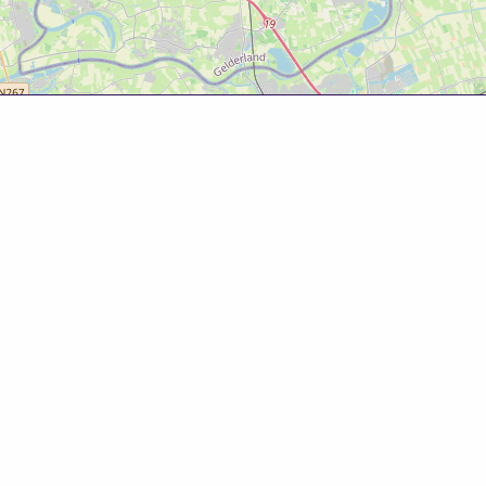
Over deze website
Deze website is tot ontwikkeld door Bureau Toerisme
Betuwe in samenwerking met Gemeente West Betuwe.
Evenementenkalender
Evenement aanmelden? Ga naar het
evenementenformulier
om gratis je evenement te
promoten!
© 2025 Bureau Toerisme Betuwe – 088 6363 88