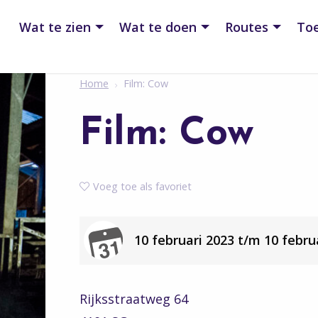
Wat te zien
Wat te doen
Routes
Toe
Home
Film: Cow
Film: Cow
Voeg toe als favoriet
10 februari 2023 t/m 10 februa
Rijksstraatweg 64