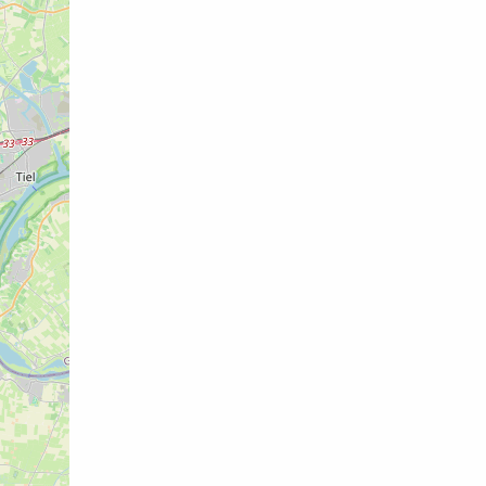
de achterkant van het melkveebedrijf l
film. Hij zal ook vertellen over de over
bedrijf en wat daarbij anders gedaan w
Dierenwelzijn en evenwicht van de natu
grote productie. De bezoekers krijgen
vragen te stellen.