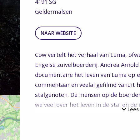
4191 SG
Geldermalsen
TO
NAAR WEBSITE
THE
WEBSITE
Cow vertelt het verhaal van Luma, of
Engelse zuivelboerderij. Andrea Arnold
documentaire het leven van Luma op 
commentaar en veelal gefilmd vanuit h
stalgenoten. De mensen op de boerderi
we veel over het leven in de stal en de
Lees
geproduceerd. Bij de voorstelling van v
spreker uitgenodigd. Jan Dirk van de 
kaasmaker van De Groote Voort in Lunt