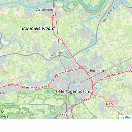
Leaflet
Home
Film “Close”