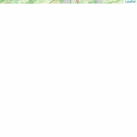
Leaflet
Home
Film: A man called Otto
Film: A man called Otto
Voeg toe als favoriet
14 maart 2023 t/m 14 maart 2023 van
14:30 - 17:00 uur
Rijksstraatweg 64
4191 SG