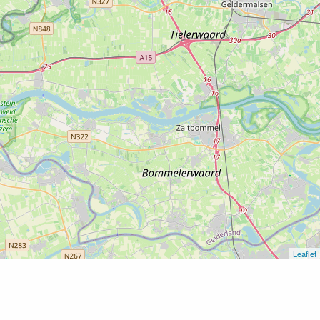
Leaflet
Home
De Kinderbeurs Culemborg