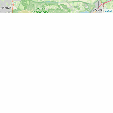
Leaflet
Home
Concert in het Rumpts Kerkje – Blue Sands
Concert in het Rumpts Kerkje –
Blue Sands
Voeg toe als favoriet
24 maart 2022 t/m 24 maart 2022 van
20:00 - 22:00 uur