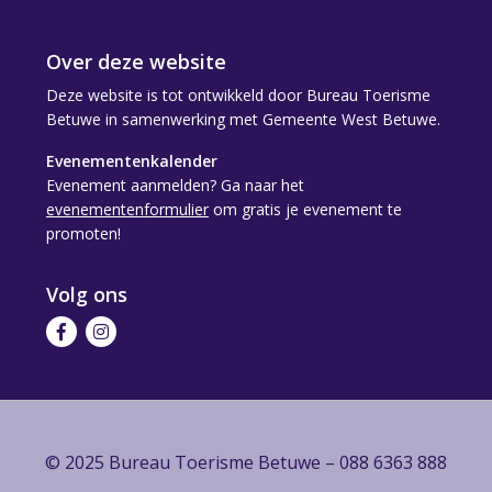
Over deze website
Deze website is tot ontwikkeld door Bureau Toerisme
Betuwe in samenwerking met Gemeente West Betuwe.
Evenementenkalender
Evenement aanmelden? Ga naar het
evenementenformulier
om gratis je evenement te
promoten!
Volg ons
Volg
Volg
ons
ons
op
op
Facebook
Instagram
© 2025 Bureau Toerisme Betuwe – 088 6363 888