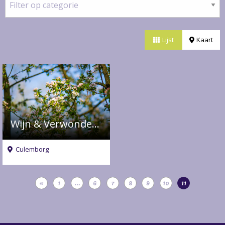
op
categorie
Lijst
Kaart
Wijn & Verwonderen
Culemborg
«
1
…
6
7
8
9
10
11