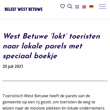
Beleef
Mijn
Open
het
het
favorieten
Mobie
zoekveld
in
menu
de
openk
Betuwe
website
West Betuwe ‘lokt’ toeristen
logo
naar lokale parels met
speciaal boekje
20 juli 2021
Toeristisch West Betuwe heeft de parels van de
gemeente op een rij gezet, om toeristen de weg te
wijzen naar de mooiste plekken én lokale ondernemers.