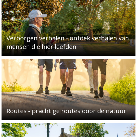
Verborgen verhalen - ontdek verhalen van
mensen die hier leefden
Routes - prachtige routes door de natuur