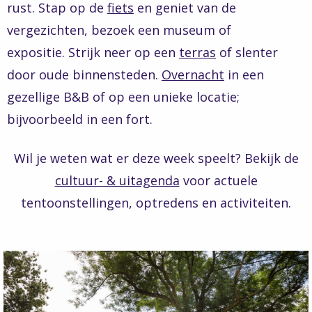
rust. Stap op de
fiets
en geniet van de
vergezichten, bezoek een museum of
expositie. Strijk neer op een
terras
of slenter
door oude binnensteden.
Overnacht
in een
gezellige B&B of op een unieke locatie;
bijvoorbeeld in een fort.
Wil je weten wat er deze week speelt? Bekijk de
cultuur- & uitagenda
voor actuele
tentoonstellingen, optredens en activiteiten.